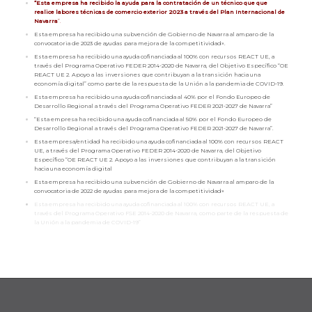
“Esta empresa ha recibido la ayuda para la contratación de un técnico que que
realice labores técnicas de comercio exterior 2023 a través del Plan Internacional de
Navarra
”.
Esta empresa ha recibido una subvención de Gobierno de Navarra al amparo de la
convocatoria de 2023 de ayudas para mejora de la competitividad».
Esta empresa ha recibido una ayuda cofinanciada al 100% con recursos REACT UE, a
través del Programa Operativo FEDER 2014-2020 de Navarra, del Objetivo Específico “OE
REACT UE 2. Apoyo a las inversiones que contribuyan a la transición hacia una
economía digital” como parte de la respuesta de la Unión a la pandemia de COVID-19.
Esta empresa ha recibido una ayuda cofinanciada al 40% por el Fondo Europeo de
Desarrollo Regional a través del Programa Operativo FEDER 2021-2027 de Navarra”
“Esta empresa ha recibido una ayuda cofinanciada al 50% por el Fondo Europeo de
Desarrollo Regional a través del Programa Operativo FEDER 2021-2027 de Navarra”.
Esta empresa/entidad ha recibido una ayuda cofinanciada al 100% con recursos REACT
UE, a través del Programa Operativo FEDER 2014-2020 de Navarra, del Objetivo
Específico “OE REACT UE 2. Apoyo a las inversiones que contribuyan a la transición
hacia una economía digital
Esta empresa ha recibido una subvención de Gobierno de Navarra al amparo de la
convocatoria de 2022 de ayudas para mejora de la competitividad»
Esta empresa ha recibido una ayuda cofinanciada al 100% con recursos REACT UE, a
través del Programa Operativo FSE 2014-2020 de Navarra, como parte de la respuesta de
la Unión a la pandemia de COVID-19”