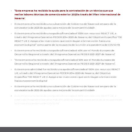
“Esta empresa ha recibido la ayuda para la contratación de un técnico que que
realice labores técnicas de comercio exterior 2023 a través del Plan Internacional de
Navarra
”.
Esta empresa ha recibido una subvención de Gobierno de Navarra al amparo de la
convocatoria de 2023 de ayudas para mejora de la competitividad».
Esta empresa ha recibido una ayuda cofinanciada al 100% con recursos REACT UE, a
través del Programa Operativo FEDER 2014-2020 de Navarra, del Objetivo Específico “OE
REACT UE 2. Apoyo a las inversiones que contribuyan a la transición hacia una
economía digital” como parte de la respuesta de la Unión a la pandemia de COVID-19.
Esta empresa ha recibido una ayuda cofinanciada al 40% por el Fondo Europeo de
Desarrollo Regional a través del Programa Operativo FEDER 2021-2027 de Navarra”
“Esta empresa ha recibido una ayuda cofinanciada al 50% por el Fondo Europeo de
Desarrollo Regional a través del Programa Operativo FEDER 2021-2027 de Navarra”.
Esta empresa/entidad ha recibido una ayuda cofinanciada al 100% con recursos REACT
UE, a través del Programa Operativo FEDER 2014-2020 de Navarra, del Objetivo
Específico “OE REACT UE 2. Apoyo a las inversiones que contribuyan a la transición
hacia una economía digital
Esta empresa ha recibido una subvención de Gobierno de Navarra al amparo de la
convocatoria de 2022 de ayudas para mejora de la competitividad»
Esta empresa ha recibido una ayuda cofinanciada al 100% con recursos REACT UE, a
través del Programa Operativo FSE 2014-2020 de Navarra, como parte de la respuesta de
la Unión a la pandemia de COVID-19”