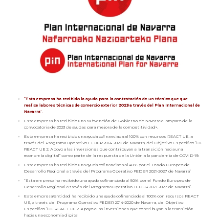
“Esta empresa ha recibido la ayuda para la contratación de un técnico que que
realice labores técnicas de comercio exterior 2023 a través del Plan Internacional de
Navarra
”.
Esta empresa ha recibido una subvención de Gobierno de Navarra al amparo de la
convocatoria de 2023 de ayudas para mejora de la competitividad».
Esta empresa ha recibido una ayuda cofinanciada al 100% con recursos REACT UE, a
través del Programa Operativo FEDER 2014-2020 de Navarra, del Objetivo Específico “OE
REACT UE 2. Apoyo a las inversiones que contribuyan a la transición hacia una
economía digital” como parte de la respuesta de la Unión a la pandemia de COVID-19.
Esta empresa ha recibido una ayuda cofinanciada al 40% por el Fondo Europeo de
Desarrollo Regional a través del Programa Operativo FEDER 2021-2027 de Navarra”
“Esta empresa ha recibido una ayuda cofinanciada al 50% por el Fondo Europeo de
Desarrollo Regional a través del Programa Operativo FEDER 2021-2027 de Navarra”.
Esta empresa/entidad ha recibido una ayuda cofinanciada al 100% con recursos REACT
UE, a través del Programa Operativo FEDER 2014-2020 de Navarra, del Objetivo
Específico “OE REACT UE 2. Apoyo a las inversiones que contribuyan a la transición
hacia una economía digital