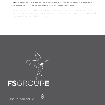
Esta empresa ha recibido una subvención de Gobierno de Navarra al amparo de la
convocatoria de 2022 de ayudas para mejora de la competitividad»
Esta empresa ha recibido una ayuda cofinanciada al 100% con recursos REACT UE, a
través del Programa Operativo FSE 2014-2020 de Navarra, como parte de la respuesta de
la Unión a la pandemia de COVID-19”
VGS
Desarrollado por