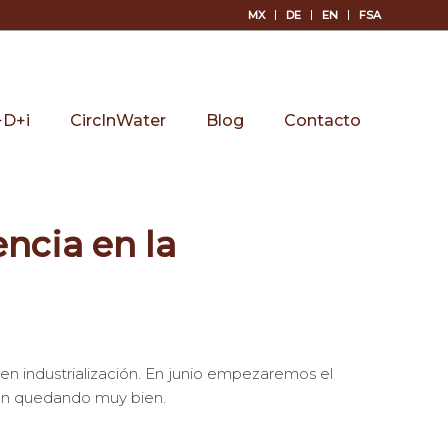
MX
DE
EN
FSA
+D+i
CircInWater
Blog
Contacto
encia en la
en industrialización. En junio empezaremos el
án quedando muy bien.