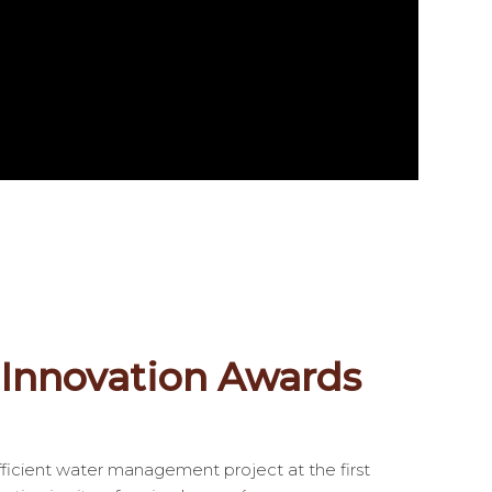
s Innovation Awards
fficient water management project at the first