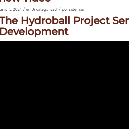
/
/
junio 15, 2024
en
Uncategorized
por
sistemas
The Hydroball Project Ser
Development