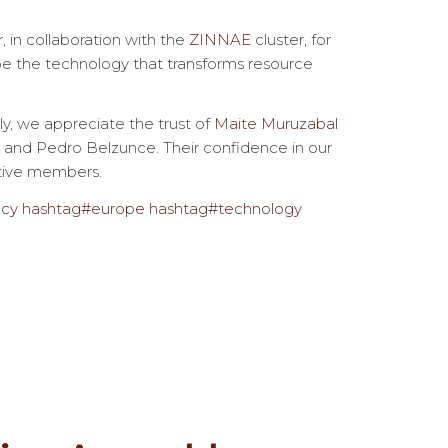
r
, in collaboration with the
ZINNAE
cluster, for
l be the technology that transforms resource
lly, we appreciate the trust of
Maite Muruzabal
, and Pedro Belzunce. Their confidence in our
ative members.
ncy
hashtag
#
europe
hashtag
#
technology