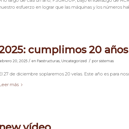
A lo largo de casi un año, FSGROUP, bajo el liderazgo de A
nuestro esfuerzo en lograr que las máquinas y los números hab
2025: cumplimos 20 año
/
/
febrero 20, 2025
en
Fsestructuras
,
Uncategorized
por
sistemas
El 27 de diciembre soplaremos 20 velas. Este año es para noso
Leer más
new vídeo