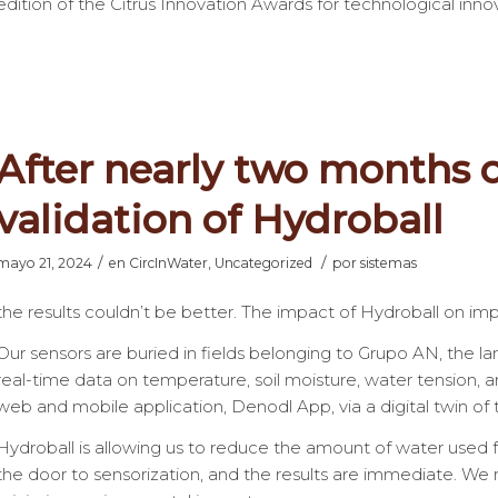
edition of the Citrus Innovation Awards for technological innov
After nearly two months of 
validation of Hydroball
/
/
mayo 21, 2024
en
CircInWater
,
Uncategorized
por
sistemas
the results couldn’t be better. The impact of Hydroball on impro
Our sensors are buried in fields belonging to Grupo AN, the lar
real-time data on temperature, soil moisture, water tension, and
web and mobile application, Denodl App, via a digital twin of th
Hydroball is allowing us to reduce the amount of water used fo
the door to sensorization, and the results are immediate. We 