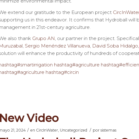
minimize environmental impact.
We extend our gratitude to the European project
CircInWate
supporting us in this endeavor. It confirms that Hydroball wil
management in 21st-century agriculture.
We also thank
Grupo AN
, our partner in the project. Specifica
Muruzabal
,
Sergio Menéndez Villanueva
,
David Soba Hidalgo
solution will enhance the productivity of hundreds of cooper
hashtag
#
smartirrigation
hashtag
#
agriculture
hashtag
#
efficie
hashtag
#
agriculture
hashtag
#
circin
New Video
/
/
mayo 21, 2024
en
CircInWater
,
Uncategorized
por
sistemas