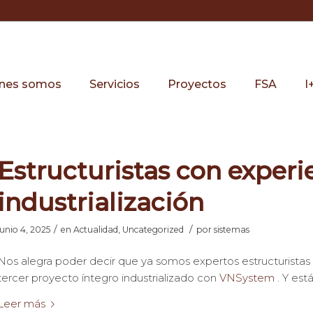
nes somos
Servicios
Proyectos
FSA
I
Estructuristas con experi
industrialización
/
/
junio 4, 2025
en
Actualidad
,
Uncategorized
por
sistemas
Nos alegra poder decir que ya somos expertos estructuristas 
tercer proyecto íntegro industrializado con
VNSystem
. Y est
Leer más