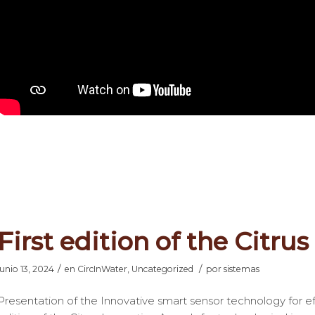
First edition of the Citru
/
/
junio 13, 2024
en
CircInWater
,
Uncategorized
por
sistemas
Presentation of the Innovative smart sensor technology for e