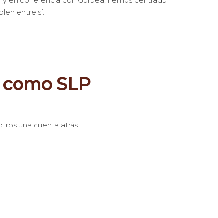
CR y en coherencia con Gurpea, hemos centrado
len entre sí.
s como SLP
tros una cuenta atrás.