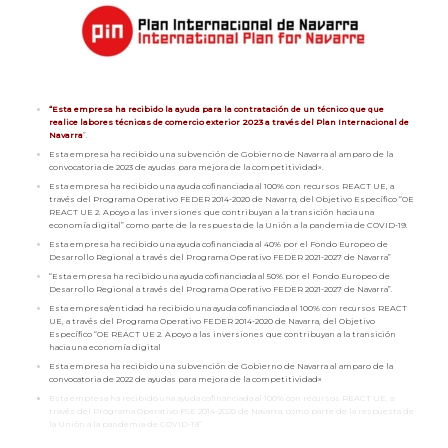
“Esta empresa ha recibido la ayuda para la contratación de un técnico que que
realice labores técnicas de comercio exterior 2023 a través del Plan Internacional de
Navarra
”.
Esta empresa ha recibido una subvención de Gobierno de Navarra al amparo de la
convocatoria de 2023 de ayudas para mejora de la competitividad».
Esta empresa ha recibido una ayuda cofinanciada al 100% con recursos REACT UE, a
través del Programa Operativo FEDER 2014-2020 de Navarra, del Objetivo Específico “OE
REACT UE 2. Apoyo a las inversiones que contribuyan a la transición hacia una
economía digital” como parte de la respuesta de la Unión a la pandemia de COVID-19.
Esta empresa ha recibido una ayuda cofinanciada al 40% por el Fondo Europeo de
Desarrollo Regional a través del Programa Operativo FEDER 2021-2027 de Navarra”
“Esta empresa ha recibido una ayuda cofinanciada al 50% por el Fondo Europeo de
Desarrollo Regional a través del Programa Operativo FEDER 2021-2027 de Navarra”.
Esta empresa/entidad ha recibido una ayuda cofinanciada al 100% con recursos REACT
UE, a través del Programa Operativo FEDER 2014-2020 de Navarra, del Objetivo
Específico “OE REACT UE 2. Apoyo a las inversiones que contribuyan a la transición
hacia una economía digital
Esta empresa ha recibido una subvención de Gobierno de Navarra al amparo de la
convocatoria de 2022 de ayudas para mejora de la competitividad»
Esta empresa ha recibido una ayuda cofinanciada al 100% con recursos REACT UE, a
través del Programa Operativo FSE 2014-2020 de Navarra, como parte de la respuesta de
la Unión a la pandemia de COVID-19”