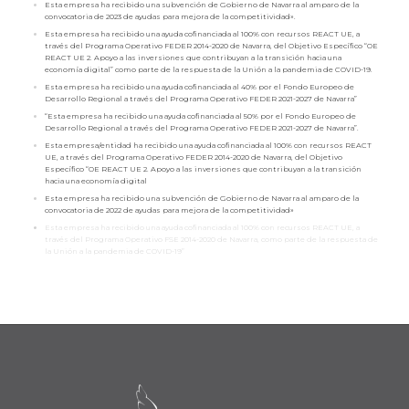
Esta empresa ha recibido una subvención de Gobierno de Navarra al amparo de la
convocatoria de 2023 de ayudas para mejora de la competitividad».
Esta empresa ha recibido una ayuda cofinanciada al 100% con recursos REACT UE, a
través del Programa Operativo FEDER 2014-2020 de Navarra, del Objetivo Específico “OE
REACT UE 2. Apoyo a las inversiones que contribuyan a la transición hacia una
economía digital” como parte de la respuesta de la Unión a la pandemia de COVID-19.
Esta empresa ha recibido una ayuda cofinanciada al 40% por el Fondo Europeo de
Desarrollo Regional a través del Programa Operativo FEDER 2021-2027 de Navarra”
“Esta empresa ha recibido una ayuda cofinanciada al 50% por el Fondo Europeo de
Desarrollo Regional a través del Programa Operativo FEDER 2021-2027 de Navarra”.
Esta empresa/entidad ha recibido una ayuda cofinanciada al 100% con recursos REACT
UE, a través del Programa Operativo FEDER 2014-2020 de Navarra, del Objetivo
Específico “OE REACT UE 2. Apoyo a las inversiones que contribuyan a la transición
hacia una economía digital
Esta empresa ha recibido una subvención de Gobierno de Navarra al amparo de la
convocatoria de 2022 de ayudas para mejora de la competitividad»
Esta empresa ha recibido una ayuda cofinanciada al 100% con recursos REACT UE, a
través del Programa Operativo FSE 2014-2020 de Navarra, como parte de la respuesta de
la Unión a la pandemia de COVID-19”